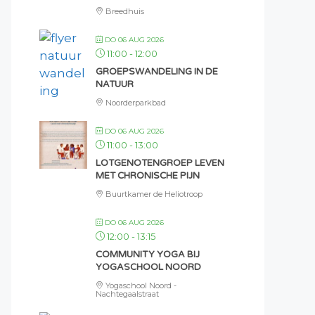
Breedhuis
DO 06 AUG 2026
11:00
-
12:00
GROEPSWANDELING IN DE
NATUUR
Noorderparkbad
DO 06 AUG 2026
11:00
-
13:00
LOTGENOTENGROEP LEVEN
MET CHRONISCHE PIJN
Buurtkamer de Heliotroop
DO 06 AUG 2026
12:00
-
13:15
COMMUNITY YOGA BIJ
YOGASCHOOL NOORD
Yogaschool Noord -
Nachtegaalstraat