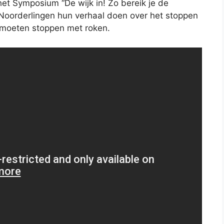
het Symposium “De wijk in! Zo bereik je de
 Noorderlingen hun verhaal doen over het stoppen
 moeten stoppen met roken.