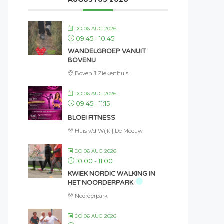
DO 06 AUG 2026
09:45
-
10:45
WANDELGROEP VANUIT
BOVENIJ
BovenIJ Ziekenhuis
DO 06 AUG 2026
09:45
-
11:15
BLOEI FITNESS
Huis v/d Wijk | De Meeuw
DO 06 AUG 2026
10:00
-
11:00
KWIEK NORDIC WALKING IN
HET NOORDERPARK
Noorderpark
DO 06 AUG 2026