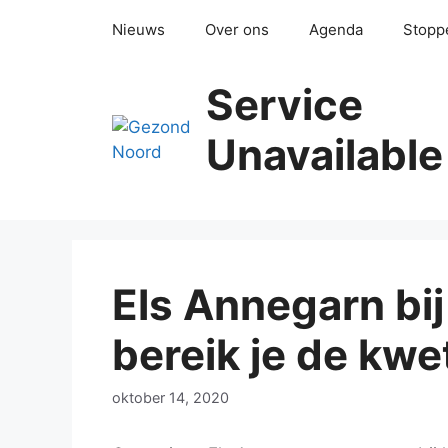
Ga
Nieuws
Over ons
Agenda
Stopp
naar
de
inhoud
Service
Unavailable
Els Annegarn bij
bereik je de kwe
oktober 14, 2020