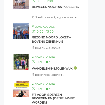
10:00
-
11:00
BEWEGEN VOOR 55 PLUSSERS
Speeltuinvereniging Nieuwendam
DO 06 AUG 2026
10:00
-
15:00
GEZOND NOORD LOKET –
BOVENIJ ZIEKENHUIS
BovenIJ Ziekenhuis
DO 06 AUG 2026
10:30
-
11:30
WANDELEN IN MOLENWIJK
Bibliotheek Molenwijk
DO 06 AUG 2026
10:30
-
11:30
FIT VOOR IEDEREEN –
BEWEGEN EN (OPNIEUW) FIT
WORDEN!