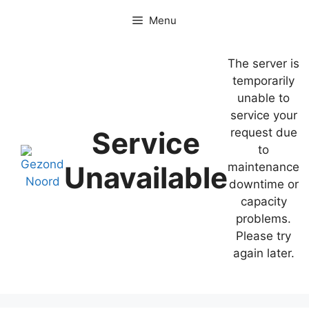
Ga
Menu
naar
de
inhoud
The server is
temporarily
unable to
service your
Service
request due
to
Unavailable
maintenance
downtime or
capacity
problems.
Please try
again later.