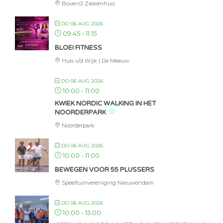
BovenIJ Ziekenhuis
DO 06 AUG 2026
09:45
-
11:15
BLOEI FITNESS
Huis v/d Wijk | De Meeuw
DO 06 AUG 2026
10:00
-
11:00
KWIEK NORDIC WALKING IN HET
NOORDERPARK
Noorderpark
DO 06 AUG 2026
10:00
-
11:00
BEWEGEN VOOR 55 PLUSSERS
Speeltuinvereniging Nieuwendam
DO 06 AUG 2026
10:00
-
15:00