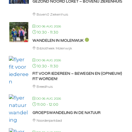
GEZOND NOORD LOKET – BOVENIJ ZIEKENHUIS
BovenIJ Ziekenhuis
DO 06 AUG 2026
10:30
-
11:30
WANDELEN IN MOLENWIJK
Bibliotheek Molenwijk
DO 06 AUG 2026
10:30
-
11:30
FIT VOOR IEDEREEN – BEWEGEN EN (OPNIEUW)
FIT WORDEN!
Breedhuis
DO 06 AUG 2026
11:00
-
12:00
GROEPSWANDELING IN DE NATUUR
Noorderparkbad