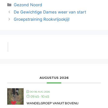
Categorieën
Gezond Noord
De Gewichtige Dames weer van start
Groepstraining Rookvrijookjij!
AUGUSTUS 2026
DO 06 AUG 2026
09:45
-
10:45
WANDELGROEP VANUIT BOVENIJ