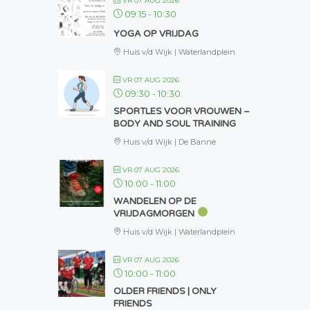
VR 07 AUG 2026
09:15
-
10:30
YOGA OP VRIJDAG
Huis v/d Wijk | Waterlandplein
VR 07 AUG 2026
09:30
-
10:30
SPORTLES VOOR VROUWEN –
BODY AND SOUL TRAINING
Huis v/d Wijk | De Banne
VR 07 AUG 2026
10:00
-
11:00
WANDELEN OP DE
VRIJDAGMORGEN
Huis v/d Wijk | Waterlandplein
VR 07 AUG 2026
10:00
-
11:00
OLDER FRIENDS | ONLY
FRIENDS