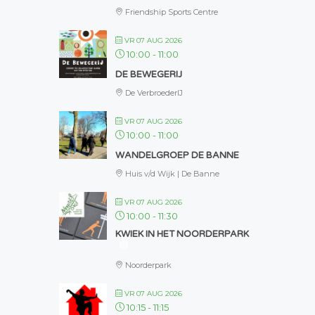
Friendship Sports Centre
VR 07 AUG 2026
10:00
-
11:00
DE BEWEGERIJ
De VerbroederIJ
VR 07 AUG 2026
10:00
-
11:00
WANDELGROEP DE BANNE
Huis v/d Wijk | De Banne
VR 07 AUG 2026
10:00
-
11:30
KWIEK IN HET NOORDERPARK
Noorderpark
VR 07 AUG 2026
10:15
-
11:15