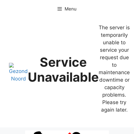
Ga
Menu
naar
de
inhoud
The server is
temporarily
unable to
service your
Service
request due
to
Unavailable
maintenance
downtime or
capacity
problems.
Please try
again later.