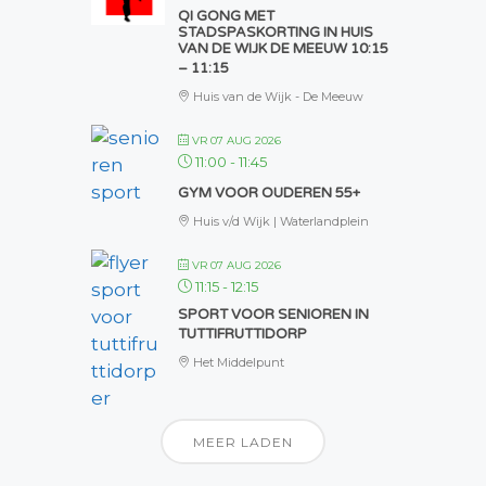
QI GONG MET
STADSPASKORTING IN HUIS
VAN DE WIJK DE MEEUW 10:15
– 11:15
Huis van de Wijk - De Meeuw
VR 07 AUG 2026
11:00
-
11:45
GYM VOOR OUDEREN 55+
Huis v/d Wijk | Waterlandplein
VR 07 AUG 2026
11:15
-
12:15
SPORT VOOR SENIOREN IN
TUTTIFRUTTIDORP
Het Middelpunt
MEER LADEN