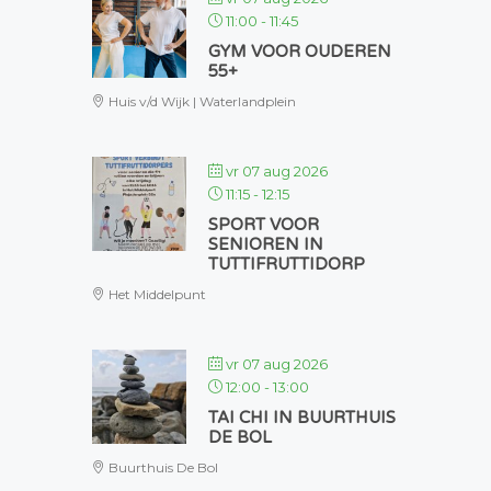
11:00
-
11:45
GYM VOOR OUDEREN
55+
Huis v/d Wijk | Waterlandplein
vr 07 aug 2026
11:15
-
12:15
SPORT VOOR
SENIOREN IN
TUTTIFRUTTIDORP
Het Middelpunt
vr 07 aug 2026
12:00
-
13:00
TAI CHI IN BUURTHUIS
DE BOL
Buurthuis De Bol