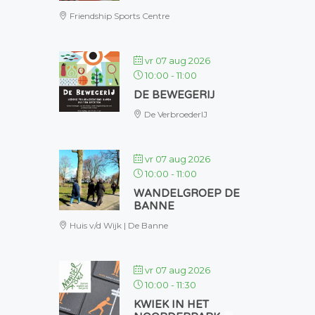
Friendship Sports Centre
vr 07 aug 2026
10:00
-
11:00
DE BEWEGERIJ
De VerbroederIJ
vr 07 aug 2026
10:00
-
11:00
WANDELGROEP DE
BANNE
Huis v/d Wijk | De Banne
vr 07 aug 2026
10:00
-
11:30
KWIEK IN HET