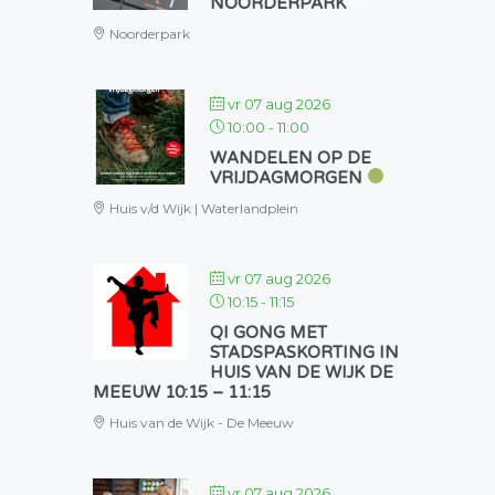
NOORDERPARK
Noorderpark
vr 07 aug 2026
10:00
-
11:00
WANDELEN OP DE
VRIJDAGMORGEN
Huis v/d Wijk | Waterlandplein
vr 07 aug 2026
10:15
-
11:15
QI GONG MET
STADSPASKORTING IN
HUIS VAN DE WIJK DE
MEEUW 10:15 – 11:15
Huis van de Wijk - De Meeuw
vr 07 aug 2026