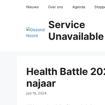
Ga
Nieuws
Over ons
Agenda
Stopp
naar
de
inhoud
Service
Unavailable
Health Battle 20
najaar
juni 19, 2024