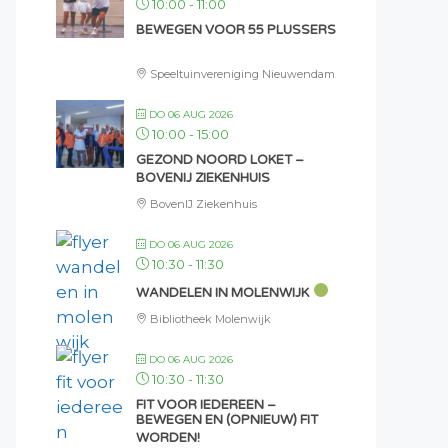
10:00
-
11:00
BEWEGEN VOOR 55 PLUSSERS
Speeltuinvereniging Nieuwendam
DO 06 AUG 2026
10:00
-
15:00
GEZOND NOORD LOKET –
BOVENIJ ZIEKENHUIS
BovenIJ Ziekenhuis
DO 06 AUG 2026
10:30
-
11:30
WANDELEN IN MOLENWIJK
Bibliotheek Molenwijk
DO 06 AUG 2026
10:30
-
11:30
FIT VOOR IEDEREEN –
BEWEGEN EN (OPNIEUW) FIT
WORDEN!