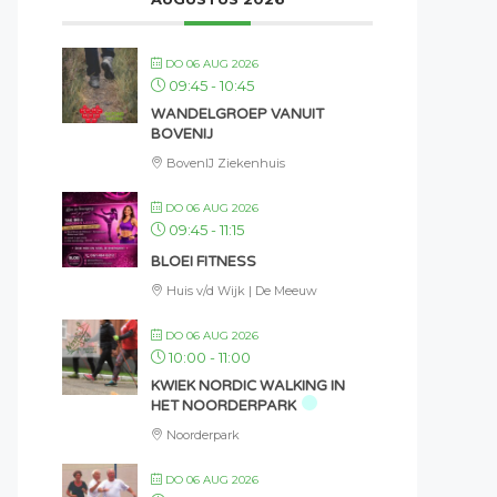
DO 06 AUG 2026
09:45
-
10:45
WANDELGROEP VANUIT
BOVENIJ
BovenIJ Ziekenhuis
DO 06 AUG 2026
09:45
-
11:15
BLOEI FITNESS
Huis v/d Wijk | De Meeuw
DO 06 AUG 2026
10:00
-
11:00
KWIEK NORDIC WALKING IN
HET NOORDERPARK
Noorderpark
DO 06 AUG 2026