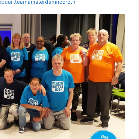
s@buurtteamamsterdamnoord.nl