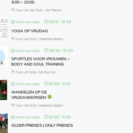
9:00 – 10:00
Huis van de Wijk - De Meeuw
09:15
-
10:30
VR 07 AUG 2026
YOGA OP VRIJDAG
Huis v/d Wijk | Waterlandplein
09:30
-
10:30
VR 07 AUG 2026
SPORTLES VOOR VROUWEN –
BODY AND SOUL TRAINING
Huis v/d Wijk | De Banne
10:00
-
11:00
VR 07 AUG 2026
WANDELEN OP DE
VRIJDAGMORGEN
Huis v/d Wijk | Waterlandplein
10:00
-
11:00
VR 07 AUG 2026
OLDER FRIENDS | ONLY FRIENDS