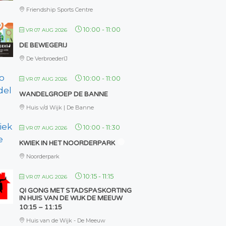
Friendship Sports Centre
10:00
-
11:00
VR 07 AUG 2026
DE BEWEGERIJ
De VerbroederIJ
10:00
-
11:00
VR 07 AUG 2026
WANDELGROEP DE BANNE
Huis v/d Wijk | De Banne
10:00
-
11:30
VR 07 AUG 2026
KWIEK IN HET NOORDERPARK
Noorderpark
10:15
-
11:15
VR 07 AUG 2026
QI GONG MET STADSPASKORTING
IN HUIS VAN DE WIJK DE MEEUW
10:15 – 11:15
Huis van de Wijk - De Meeuw