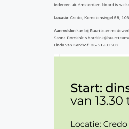
Iedereen uit Amsterdam Noord is welkom
Locatie
: Credo, Kometensingel 58, 10
Aanmelden
kan bij Buurtteammedewer
Sanne Borckink: s.borckink@buurttea
Linda van Kerkhof: 06-51201509