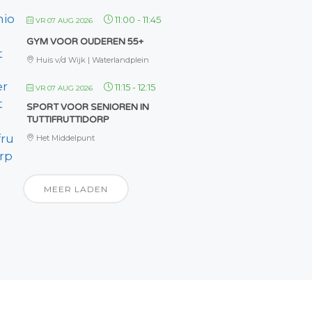
11:00
-
11:45
VR 07 AUG 2026
GYM VOOR OUDEREN 55+
Huis v/d Wijk | Waterlandplein
11:15
-
12:15
VR 07 AUG 2026
SPORT VOOR SENIOREN IN
TUTTIFRUTTIDORP
Het Middelpunt
MEER LADEN