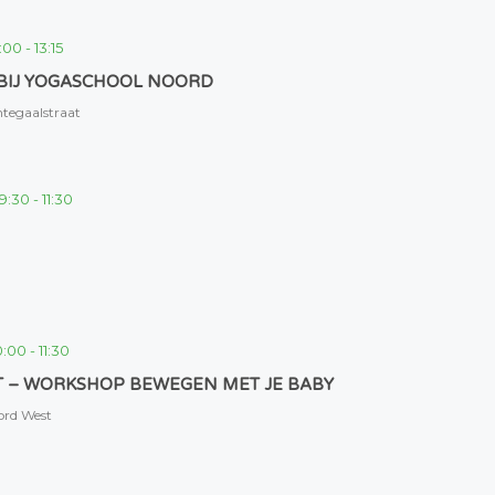
2:00
-
13:15
BIJ YOGASCHOOL NOORD
tegaalstraat
9:30
-
11:30
0:00
-
11:30
RT – WORKSHOP BEWEGEN MET JE BABY
ord West