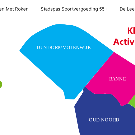
en Met Roken
Stadspas Sportvergoeding 55+
De Leef
TUINDORP/MOLENWIJK
BANNE
OUD NOORD