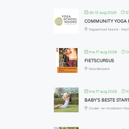
do 13 aug 2026
1
COMMUNITY YOGA 
Yogaschool Noord - Nach
ma 17 aug 2026
0
FIETSCURSUS
Noorderpark
ma 17 aug 2026
1
BABY’S BESTE STA
Ouder- en kindteam No