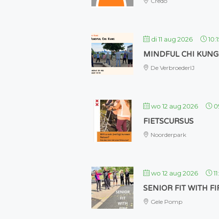
Credo
di 11 aug 2026
10:1
MINDFUL CHI KUNG
De VerbroederIJ
wo 12 aug 2026
0
FIETSCURSUS
Noorderpark
wo 12 aug 2026
1
SENIOR FIT WITH FI
Gele Pomp