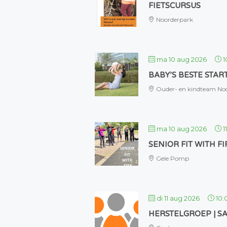
FIETSCURSUS
Noorderpark
ma 10 aug 2026
1
BABY’S BESTE STA
Ouder- en kindteam No
ma 10 aug 2026
1
SENIOR FIT WITH FI
Gele Pomp
di 11 aug 2026
10:
HERSTELGROEP | S