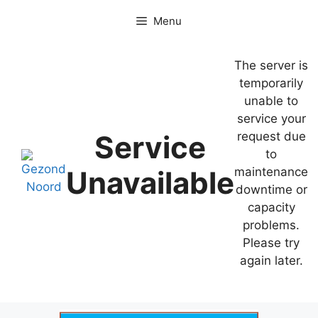
Ga
Menu
naar
de
inhoud
The server is
temporarily
unable to
service your
Service
request due
to
Unavailable
maintenance
downtime or
capacity
problems.
Please try
again later.