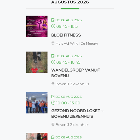
AUGUSTUS 2026
DO 06 AUG 2026
09:45
-
11:15
BLOEI FITNESS
Huis v/d Wijk | De Meeuw
DO 06 AUG 2026
09:45
-
10:45
WANDELGROEP VANUIT
BOVENIJ
BovenIJ Ziekenhuis
DO 06 AUG 2026
10:00
-
15:00
GEZOND NOORD LOKET –
BOVENIJ ZIEKENHUIS
BovenIJ Ziekenhuis
DO 06 AUG 2026