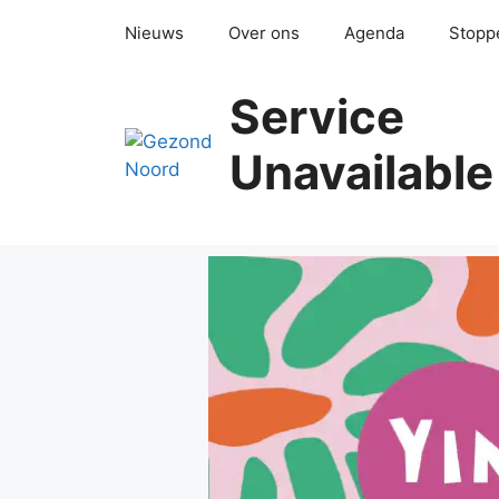
Ga
Nieuws
Over ons
Agenda
Stopp
naar
de
inhoud
Service
Unavailable