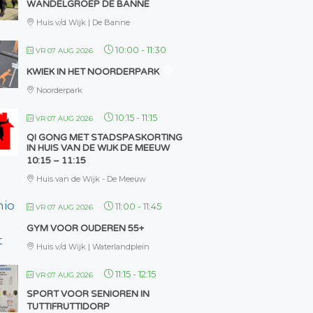
WANDELGROEP DE BANNE
Huis v/d Wijk | De Banne
10:00
-
11:30
VR 07 AUG 2026
KWIEK IN HET NOORDERPARK
Noorderpark
10:15
-
11:15
VR 07 AUG 2026
QI GONG MET STADSPASKORTING
IN HUIS VAN DE WIJK DE MEEUW
10:15 – 11:15
Huis van de Wijk - De Meeuw
11:00
-
11:45
VR 07 AUG 2026
GYM VOOR OUDEREN 55+
Huis v/d Wijk | Waterlandplein
11:15
-
12:15
VR 07 AUG 2026
SPORT VOOR SENIOREN IN
TUTTIFRUTTIDORP