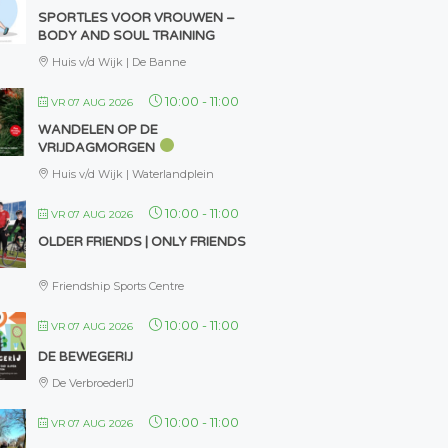
SPORTLES VOOR VROUWEN –
BODY AND SOUL TRAINING
Huis v/d Wijk | De Banne
10:00
-
11:00
VR 07 AUG 2026
WANDELEN OP DE
VRIJDAGMORGEN
Huis v/d Wijk | Waterlandplein
10:00
-
11:00
VR 07 AUG 2026
OLDER FRIENDS | ONLY FRIENDS
Friendship Sports Centre
10:00
-
11:00
VR 07 AUG 2026
DE BEWEGERIJ
De VerbroederIJ
10:00
-
11:00
VR 07 AUG 2026