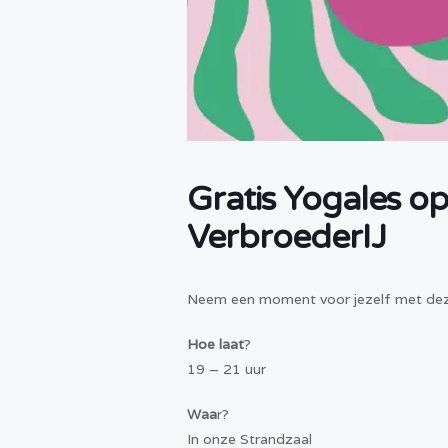
Gratis Yogales o
VerbroederIJ
Neem een moment voor jezelf met deze
Hoe laat
?
19 – 21 uur
Waa
r?
In onze Strandzaal