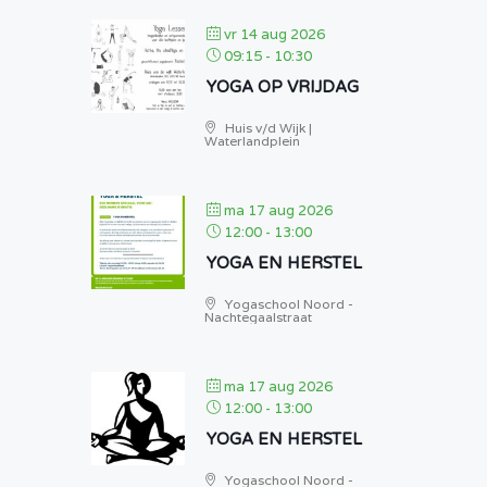
vr 14 aug 2026
09:15
-
10:30
YOGA OP VRIJDAG
Huis v/d Wijk |
Waterlandplein
ma 17 aug 2026
12:00
-
13:00
YOGA EN HERSTEL
Yogaschool Noord -
Nachtegaalstraat
ma 17 aug 2026
12:00
-
13:00
YOGA EN HERSTEL
Yogaschool Noord -