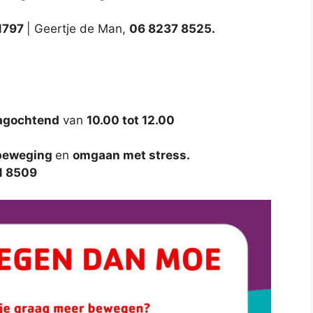
1797
| Geertje de Man,
06 8237 8525.
gochtend
van
10.00 tot 12.00
.
beweging
en
omgaan met stress.
1 8509