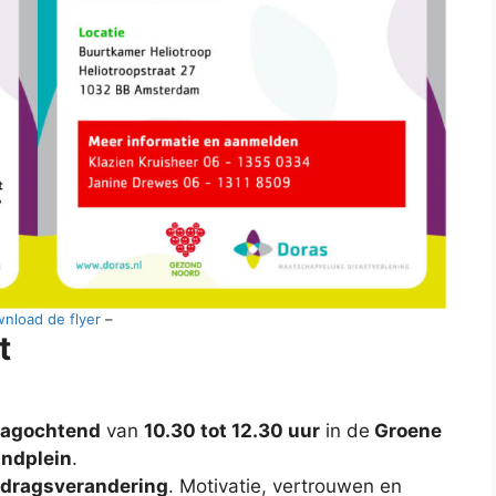
nload de flyer
–
t
agochtend
van
10.30 tot 12.30 uur
in de
Groene
andplein
.
edragsverandering
. Motivatie, vertrouwen en