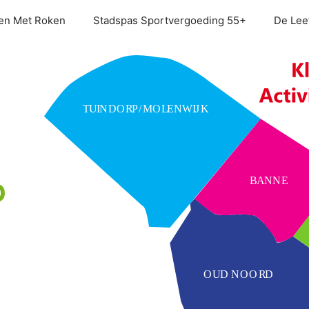
en Met Roken
Stadspas Sportvergoeding 55+
De Leef
TUINDORP/MOLENWIJK
BANNE
OUD NOORD