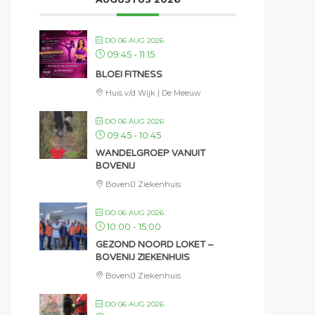
DO 06 AUG 2026
09:45
-
11:15
BLOEI FITNESS
Huis v/d Wijk | De Meeuw
DO 06 AUG 2026
09:45
-
10:45
WANDELGROEP VANUIT
BOVENIJ
BovenIJ Ziekenhuis
DO 06 AUG 2026
10:00
-
15:00
GEZOND NOORD LOKET –
BOVENIJ ZIEKENHUIS
BovenIJ Ziekenhuis
DO 06 AUG 2026