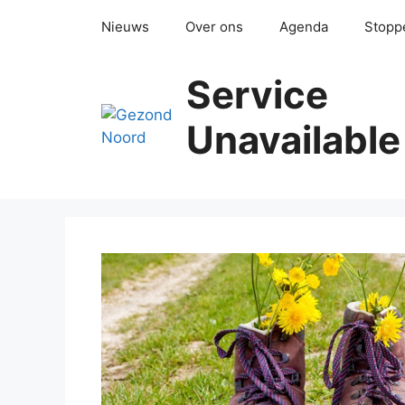
Ga
Nieuws
Over ons
Agenda
Stopp
naar
de
inhoud
Service
Unavailable