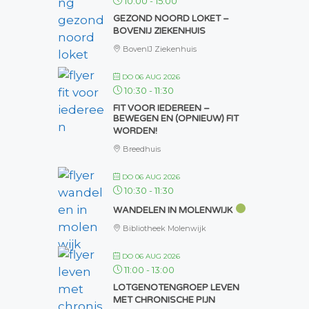
10:00
-
15:00
GEZOND NOORD LOKET –
BOVENIJ ZIEKENHUIS
BovenIJ Ziekenhuis
DO 06 AUG 2026
10:30
-
11:30
FIT VOOR IEDEREEN –
BEWEGEN EN (OPNIEUW) FIT
WORDEN!
Breedhuis
DO 06 AUG 2026
10:30
-
11:30
WANDELEN IN MOLENWIJK
Bibliotheek Molenwijk
DO 06 AUG 2026
11:00
-
13:00
LOTGENOTENGROEP LEVEN
MET CHRONISCHE PIJN