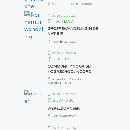
Buurtkamer de Heliotroop
DO 06 AUG 2026
11:00
-
12:00
GROEPSWANDELING IN DE
NATUUR
Noorderparkbad
DO 06 AUG 2026
12:00
-
13:15
COMMUNITY YOGA BIJ
YOGASCHOOL NOORD
Yogaschool Noord -
Nachtegaalstraat
DO 06 AUG 2026
12:30
-
13:30
WERELDDANSEN
Het Zwanemeer
DO 06 AUG 2026