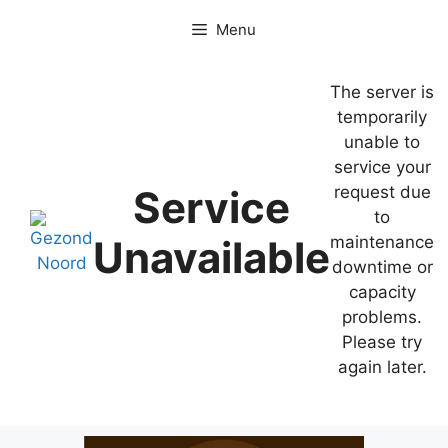
Ga
Menu
naar
de
inhoud
The server is
temporarily
unable to
service your
Service
request due
to
Unavailable
maintenance
downtime or
capacity
problems.
Please try
again later.