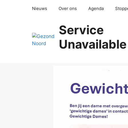
Ga
Nieuws
Over ons
Agenda
Stopp
naar
de
inhoud
Service
Unavailable