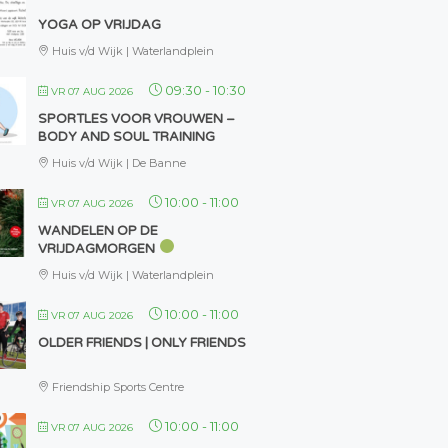
YOGA OP VRIJDAG
Huis v/d Wijk | Waterlandplein
09:30
-
10:30
VR 07 AUG 2026
SPORTLES VOOR VROUWEN –
BODY AND SOUL TRAINING
Huis v/d Wijk | De Banne
10:00
-
11:00
VR 07 AUG 2026
WANDELEN OP DE
VRIJDAGMORGEN
Huis v/d Wijk | Waterlandplein
10:00
-
11:00
VR 07 AUG 2026
OLDER FRIENDS | ONLY FRIENDS
Friendship Sports Centre
10:00
-
11:00
VR 07 AUG 2026