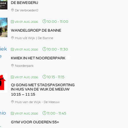
DE BEWEGERIJ
De VerbroederIJ
10:00
-
11:00
VR 07 AUG 2026
WANDELGROEP DE BANNE
Huis v/d Wijk | De Banne
10:00
-
11:30
VR 07 AUG 2026
KWIEK IN HET NOORDERPARK
Noorderpark
10:15
-
11:15
VR 07 AUG 2026
QI GONG MET STADSPASKORTING
IN HUIS VAN DE WIJK DE MEEUW
10:15 – 11:15
Huis van de Wijk - De Meeuw
11:00
-
11:45
VR 07 AUG 2026
GYM VOOR OUDEREN 55+