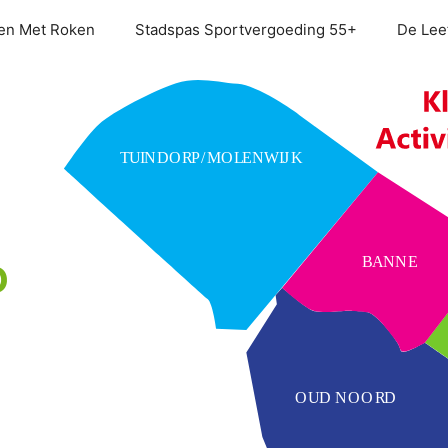
en Met Roken
Stadspas Sportvergoeding 55+
De Leef
TUINDORP/MOLENWIJK
BANNE
OUD NOORD