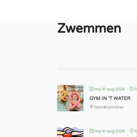
Zwemmen
ma 10 aug 2026
1
GYM IN ’T WATER
Noorderparkbad
ma 10 aug 2026
1