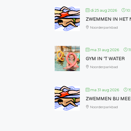
di 25 aug 2026
10
ZWEMMEN IN HET
Noorderparkbad
ma 31 aug 2026
1
GYM IN ’T WATER
Noorderparkbad
ma 31 aug 2026
1
ZWEMMEN BIJ MEE
Noorderparkbad