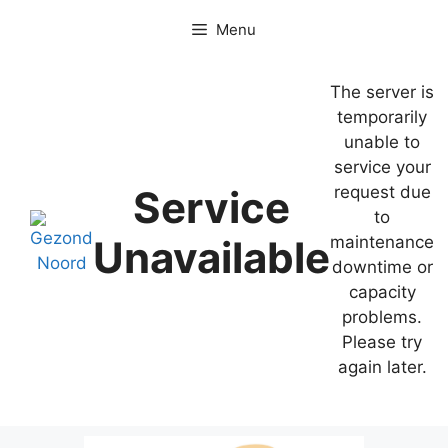
Ga
Menu
naar
de
inhoud
The server is
temporarily
unable to
service your
Service
request due
to
Unavailable
maintenance
downtime or
capacity
problems.
Please try
again later.