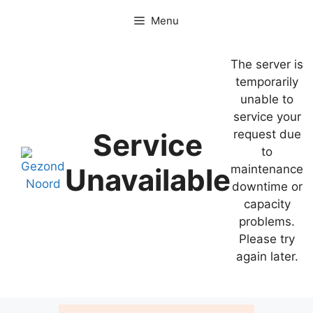
Ga
Menu
naar
de
inhoud
The server is
temporarily
unable to
service your
Service
request due
to
Unavailable
maintenance
downtime or
capacity
problems.
Please try
again later.