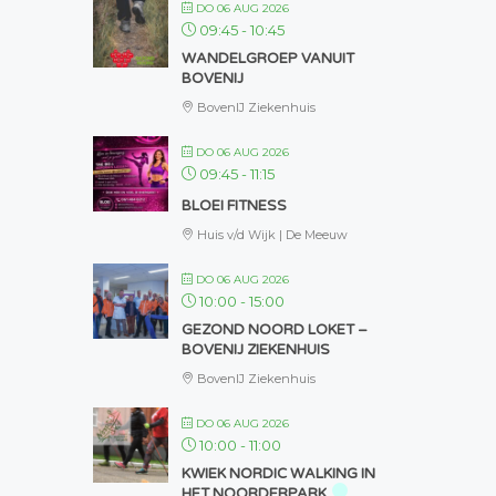
DO 06 AUG 2026
09:45
-
10:45
WANDELGROEP VANUIT
BOVENIJ
BovenIJ Ziekenhuis
DO 06 AUG 2026
09:45
-
11:15
BLOEI FITNESS
Huis v/d Wijk | De Meeuw
DO 06 AUG 2026
10:00
-
15:00
GEZOND NOORD LOKET –
BOVENIJ ZIEKENHUIS
BovenIJ Ziekenhuis
DO 06 AUG 2026
10:00
-
11:00
KWIEK NORDIC WALKING IN
HET NOORDERPARK