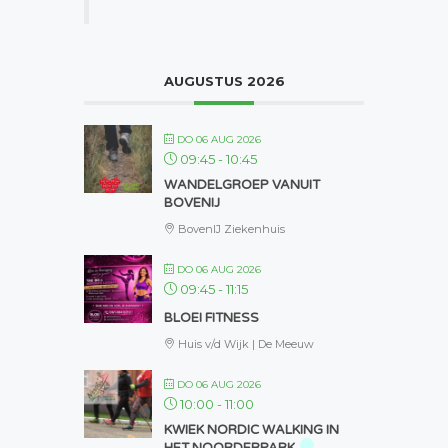
AUGUSTUS 2026
DO 06 AUG 2026
09:45
-
10:45
WANDELGROEP VANUIT
BOVENIJ
BovenIJ Ziekenhuis
DO 06 AUG 2026
09:45
-
11:15
BLOEI FITNESS
Huis v/d Wijk | De Meeuw
DO 06 AUG 2026
10:00
-
11:00
KWIEK NORDIC WALKING IN