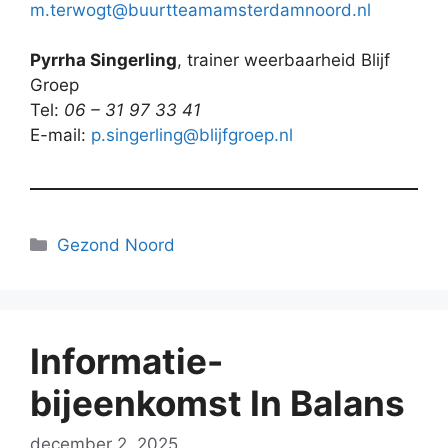
m.terwogt@buurtteamamsterdamnoord.nl
Pyrrha Singerling
, trainer weerbaarheid Blijf
Groep
Tel:
06 – 31 97 33 41
E-mail:
p.singerling@blijfgroep.nl
Categorieën
Gezond Noord
Informatie-
bijeenkomst In Balans
december 2, 2025