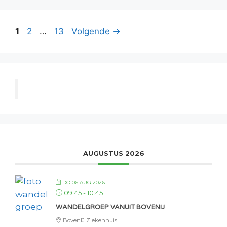
Pagina
Pagina
Pagina
1
2
…
13
Volgende
→
AUGUSTUS 2026
DO 06 AUG 2026
09:45
-
10:45
WANDELGROEP VANUIT BOVENIJ
BovenIJ Ziekenhuis