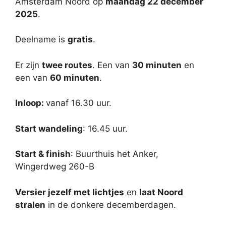
Amsterdam Noord op
maandag 22 december
2025
.
Deelname is
gratis
.
Er zijn
twee routes
. Een van
30 minuten
en
een van
60 minuten
.
Inloop:
vanaf 16.30 uur.
Start wandeling
: 16.45 uur.
Start & finish
: Buurthuis het Anker,
Wingerdweg 260-B
Versier jezelf met lichtjes
en
laat Noord
stralen
in de donkere decemberdagen.